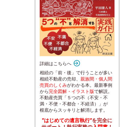
詳細はこちらへ
相続の「前・後」で行うことが多い
相続不動産の売却、
親族間・個人間
売買のしくみ
がわかる本。最新事例
から
完全図解・イラスト版
で解説。
不動産売買「５つの不（不安・不
満・不便・不都合・不経済）」が
根底からスッキリと解消します。
“はじめての遺言執行”
を完全に
サポート！執行実務の
入門書
！