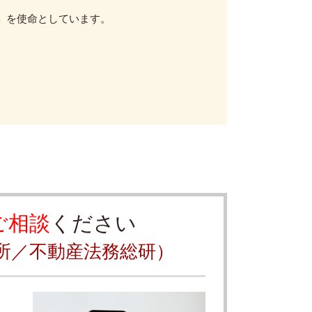
」を使命としています。
ご相談
ください
所／不動産法務総研）