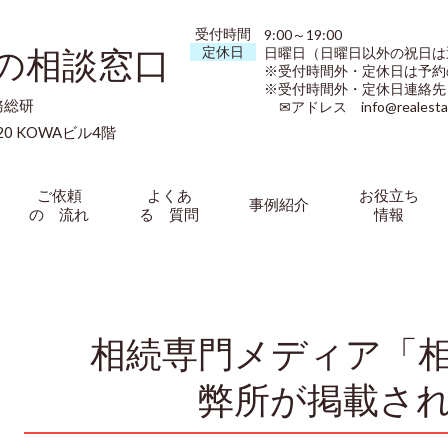
受付時間
9:00～19:00
”の相談窓口
定休日
日曜日（日曜日以外の祝日は
※受付時間外・定休日は予約
※受付時間外・定休日連絡先（09
務総研
✉アドレス info@realestate-
0 KOWAビル4階
ご依頼
よくあ
お役立ち
事例紹介
の 流れ
る 質問
情報
相続専門メディア「
弊所が掲載さ