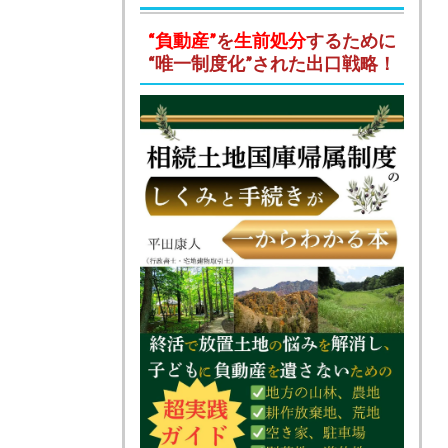
“負動産”
を
生前処分
するために
“唯一制度化”された出口戦略！