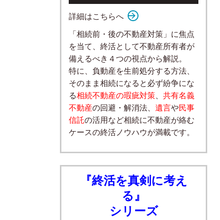
詳細はこちらへ
「相続前・後の不動産対策」に焦点
を当て、終活として不動産所有者が
備えるべき４つの視点から解説。
特に、負動産を生前処分する方法、
そのまま相続になると必ず紛争にな
る
相続不動産の瑕疵対策
、
共有名義
不動産
の回避・解消法、
遺言
や
民事
信託
の活用など相続に不動産が絡む
ケースの終活ノウハウが満載です。
『終活を真剣に考え
る』
シリーズ