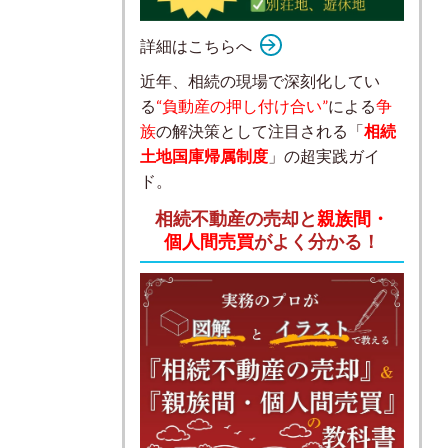
詳細はこちらへ
近年、相続の現場で深刻化してい
る
“負動産の押し付け合い”
による
争
族
の解決策として注目される「
相続
土地国庫帰属制度
」の超実践ガイ
ド。
相続不動産の売却と
親族間・
個人間売買
がよく分かる！