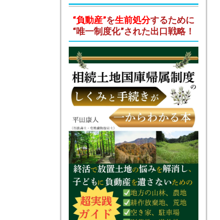
“負動産”
を
生前処分
するために
“唯一制度化”された出口戦略！