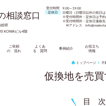
受付時間
9:00～19:00
”の相談窓口
定休日
日曜日（日曜日以外の祝日は
※受付時間外・定休日は予約
※受付時間外・定休日連絡先（09
務総研
✉アドレス info@realestate-
0 KOWAビル4階
ご依頼
よくあ
お役立ち
事例紹介
の 流れ
る 質問
情報
トップページ
不
仮換地を売買
目 次