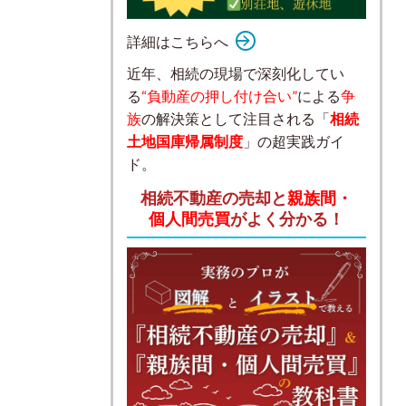
詳細はこちらへ
近年、相続の現場で深刻化してい
る
“負動産の押し付け合い”
による
争
族
の解決策として注目される「
相続
土地国庫帰属制度
」の超実践ガイ
ド。
相続不動産の売却と
親族間・
個人間売買
がよく分かる！