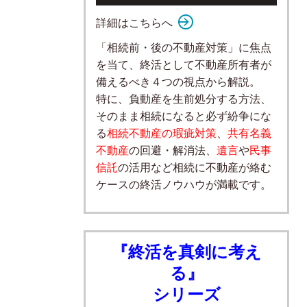
詳細はこちらへ
「相続前・後の不動産対策」に焦点
を当て、終活として不動産所有者が
備えるべき４つの視点から解説。
特に、負動産を生前処分する方法、
そのまま相続になると必ず紛争にな
る
相続不動産の瑕疵対策
、
共有名義
不動産
の回避・解消法、
遺言
や
民事
信託
の活用など相続に不動産が絡む
ケースの終活ノウハウが満載です。
『終活を真剣に考え
る』
シリーズ