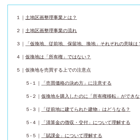
１｜
土地区画整理事業とは？
２｜
土地区画整理事業の流れ
３｜
「仮換地、従前地、保留地、換地」それぞれの意味は
４｜
仮換地は「所有権」ではない？
５｜仮換地を売買する上での注意点
５-１｜
「売買価格の決め方」に注意する
５-２｜
仮換地を購入したのに「所有権移転」ができな
５-３｜
「従前地に建てられた建物」はどうなる？
５-４｜
「清算金の徴収・交付」について理解する
５-５｜
「賦課金」について理解する