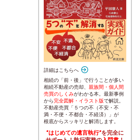
詳細はこちらへ
相続の「前・後」で行うことが多い
相続不動産の売却、
親族間・個人間
売買のしくみ
がわかる本。最新事例
から
完全図解・イラスト版
で解説。
不動産売買「５つの不（不安・不
満・不便・不都合・不経済）」が
根底からスッキリと解消します。
“はじめての遺言執行”
を完全に
サポート！執行実務の
入門書
！