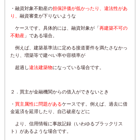
・融資対象不動産の
担保評価が低かったり、違法性があ
り、
融資審査が下りないような
ケースです。
具体的には、
融資対象が「
再建築不可の
不動産
」である場合。
例えば、
建築基準法に定める
接道要件
を満たさなかっ
たり、増築等で建ぺい率や容積率が
超過し
違法建築物
になって
いる
場合です。
２．買主が金融機関からの借入ができないとき
・
買主属性に問題がある
ケースです。例えば、過去に借
金返済を延滞したり、自己破産などに
より、
信用情報に
事故記録（いわゆるブラックリス
ト）があるような場合です。