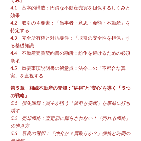
くみ」
4.1 基本的構造：円滑な不動産売買を担保するしくみと
効果
4.2 取引の４要素：「当事者・意思・金額・不動産」を
特定する
4.3 完全所有権と対抗要件：「取引の安全性を担保」す
る基礎知識
4.4 不動産売買契約書の勘所：紛争を避けるための必須
条項
4.5 重要事項説明書の留意点：法令上の「不都合な真
実」を直視する
第５章 相続不動産の売却：“納得”と“安心”を導く「５つ
の戦略」
5.1 損失回避：買主が狙う「値引き要因」を事前に打ち
消す
5.2 売却価格：査定額に踊らされない！「売れる価格」
の導き方
5.3 最良の選択：「仲介か？買取りか？」価格と時間の
最適解