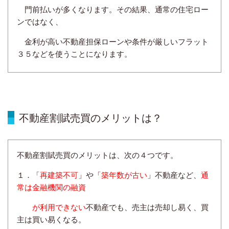
門前払い
が多く
なります。
その結果、通常の住宅ロー
ンではなく、
金利が高い不動産担保
ローンや条件が
厳しいフラット
３５
などを使うことになります。
不動産割賦売買のメリットは？
不動産割賦売買のメリットは、次の４つです。
１．「
再建築不可
」や「
築年数が古い
」不動産など、
通
常は金融機関の
融資
が利用できない
不動産でも、
売主は
売却し易く
、買
主は
買い易く
なる。