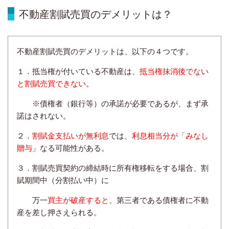
不動産割賦売買のデメリットは？
不動産割賦売買のデメリットは、以下の４つです。
１．抵当権が付いている不動産は、
抵当権抹消後でない
と割賦売買できない
。
※債権者（銀行等）の承諾が必要であるが、まず承
諾はされない。
２．
割賦金支払いが無利息
では、
利息相当分が「みなし
贈与」
なる可能性がある。
３．割賦売買契約の締結時に所有権移転をする場合、割
賦期間中（分割払い中）に
万一
買主が
破産すると
、第三者である債権者に不動
産を差し押さえられる。