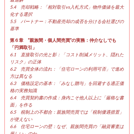
5.4 売却戦略：「相対取引vs入札方式」物件価値を最大
化する選択
5.5 パートナー：不動産売却の成否を分ける会社選びの
基準
第６章 “親族間・個人間売買”の実務：仲介なしでも
「円満取引」
6.1 直接取引の光と影：「コスト削減メリット、隠れた
リスク」の正体
6.2 売買全体の流れ：「住宅ローンの利用可否」で進め
方は異なる
6.3 価格設定の基本：「みなし贈与」を回避する適正価
格の実務知識
6.4 売買契約書の作成：身内こそ他人以上に「厳格な書
面」を作る
6.5 税制上の不都合：親族間売買では「税制優遇措置」
が使えない
6.6 住宅ローンの壁：なぜ、親族間売買の「融資審査は
厳しい」のか