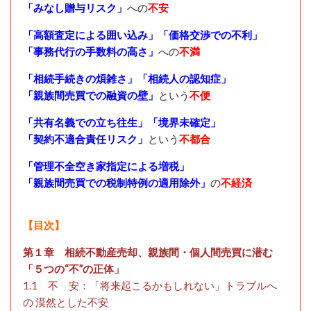
「みなし贈与リスク」
への
不安
「高額査定による囲い込み」「価格交渉での不利」
「事務代行の手数料の高さ」
への
不満
「相続手続きの煩雑さ」「相続人の認知症」
「親族間売買での融資の壁」
という
不便
「共有名義での立ち往生」「境界未確定」
「契約不適合責任リスク」
という
不都合
「管理不全空き家指定による増税」
「親族間売買での税制特例の適用除外」
の
不経済
【目次】
第１章 相続不動産売却、親族間・個人間売買に潜む
「５つの“不”の正体」
1.1 不 安：「将来起こるかもしれない」トラブルへ
の 漠然とした不安