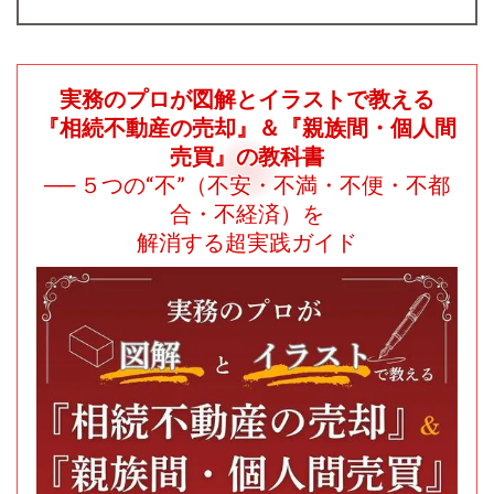
実務のプロが図解とイラストで教える
『相続不動産の売却』＆『親族間・個人間
売買』の教科書
── ５つの“不”（不安・不満・不便・不都
合・不経済）を
解消する超実践ガイド