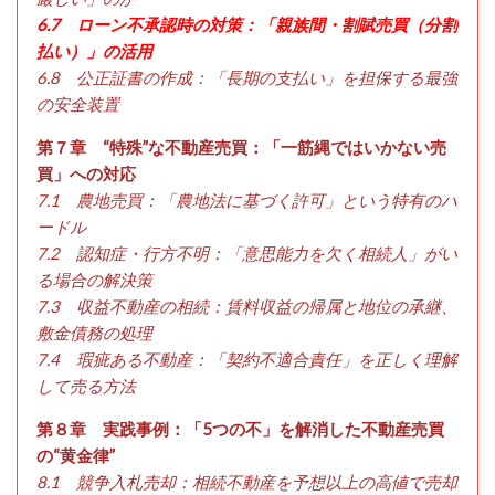
6.7 ローン不承認時の対策：「親族間・割賦売買（分割
払い）」の活用
6.8 公正証書の作成：「長期の支払い」を担保する最強
の安全装置
第７章 “特殊”な不動産売買：「一筋縄ではいかない売
買」への対応
7.1 農地売買：「農地法に基づく許可」という特有のハ
ードル
7.2 認知症・行方不明：「意思能力を欠く相続人」がい
る場合の解決策
7.3 収益不動産の相続：賃料収益の帰属と地位の承継、
敷金債務の処理
7.4 瑕疵ある不動産：「契約不適合責任」を正しく理解
して売る方法
第８章 実践事例：「5つの不」を解消した不動産売買
の“黄金律”
8.1 競争入札売却：相続不動産を予想以上の高値で売却