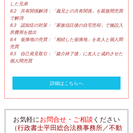
した兄弟
8.2 共有関係解消：「義兄との共有関係」を親族間売買
で解消
8.3 認知症の対策：「家族信託後の自宅売却」で施設入
所費用を捻出
8.4 仮換地の売買：「相続した仮換地」を友人と個人間
売買
8.5 自己発見取引：「媒介終了後」に友人と成約させた
個人間売買
詳細はこちらへ
お気軽に
お問合せ・ご相談
ください
（行政書士平田総合法務事務所／不動