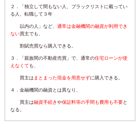
２．「独立して間もない人、ブラックリストに載ってい
る人、
転職して３年
以内の人」など、
通常は金融機関の融資が利用でき
ない
買主でも、
割賦売買なら購入できる。
３．「親族間の不動産売買」で、通常の
住宅ローンが使
えなくて
も、
買主は
まとまった現金
を用意せず
に
購入できる。
４．金融機関の融資とは異なり、
買主は
融資手続き
や
保証料等の手間も費用
も不要
と
なる。