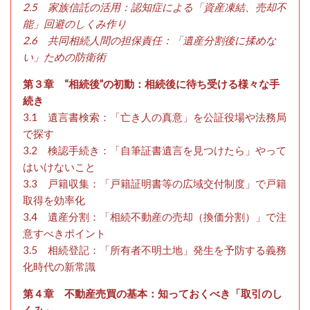
2.5 家族信託の活用：認知症による「資産凍結、売却不
能」回避のしくみ作り
2.6 共同相続人間の担保責任：「遺産分割後に揉めな
い」ための防衛術
第３章 “相続後”の初動：相続後に待ち受ける様々な手
続き
3.1 遺言書検索：「亡き人の真意」を公証役場や法務局
で探す
3.2 検認手続き：「自筆証書遺言を見つけたら」やって
はいけないこと
3.3 戸籍収集：「戸籍証明書等の広域交付制度」で戸籍
取得を効率化
3.4 遺産分割：「相続不動産の売却（換価分割）」で注
意すべきポイント
3.5 相続登記：「所有者不明土地」発生を予防する義務
化時代の新常識
第４章 不動産売買の基本：知っておくべき「取引のし