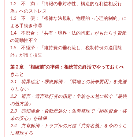
1.2 不 満：「情報の非対称性、構造的な利益相反行
為」へのストレス
1.3 不 便：「複雑な法規制、物理的・心理的制約」に
よる手続き停滞
1.4 不都合：「共有・境界・法的拘束」がもたらす資産
の流動性不全
1.5 不経済：「維持費の垂れ流し、税制特例の適用除
外」が招く損失
第２章 “相続前”の準備：相続前の終活でやっておくべ
きこと
2.1 境界確定・瑕疵解消：「隣地との紛争要因」を先送
りしない
2.2 遺言・遺言執行者の指定：争族を未然に防ぐ「最強
の処方箋」
2.3 売却換金・負動産処分：生前整理で「納税資金・将
来の安心」を確保
2.4 共有解消：トラブルの火種「共有名義」を今のうち
に整理する