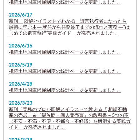
相続土地国庫帰属制度の統計ページを更新しました。
2026/6/17
新刊「
図解とイラストでわかる 遺言執行者になったら
最初に読む本
― 就任から任務終了までの流れと実務 ―
“は
じめての遺言執行”実践ガイド
」
が発売されました。
2026/6/16
相続土地国庫帰属制度の統計ページを更新しました。
2026/5/19
相続土地国庫帰属制度の統計ページを更新しました。
2026/4/28
相続土地国庫帰属制度の統計ページを更新しました。
2026/3/23
新刊「実務のプロが図解とイラストで教える『
相続不動
産の売却』＆『親族間・個人間売買』の教科書－5つの不
（不安・不満・不便・不都合・不経済）を解消する実践ガ
イド」
が発売されました。
2026/3/18