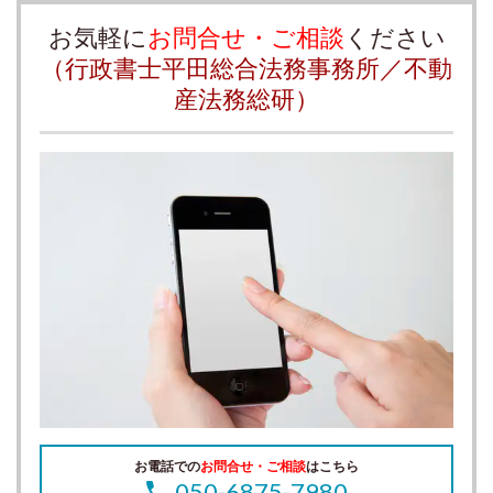
お気軽に
お問合せ・ご相談
ください
（行政書士平田総合法務事務所／不動
産法務総研）
お電話での
お問合せ・ご相談
はこちら
050-6875-7980