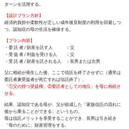
ターンを活用する。
【設計プラン方針】
経済的負担や柔軟性が乏しい成年後見制度の利用を回避しつ
つ、認知症の母の生活を確保する。
【プラン内容】
・委 託 者 / 財産を託す人 ：父
・受 益 者 / 利益を受ける人 ：父
・受 託 者 / 財産を託される人 ：長男または次男
父に相続が発生した後、ここで信託を終了させずに
（通常は
委託者兼受益者が死亡すれば信託終了）、
「
①父の持つ受益権
、
②委託者としての地位
」を
母に相続さ
せる
。
結果、認知症である母が、父が組成した「家族信託の流れに
後から乗ることができる」というもの。
母は信託メリットを享受することができ、長男は引き続き
「母のために」財産管理をする。