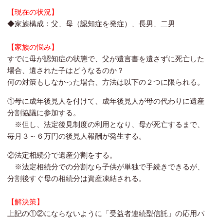
【現在の状況】
◆家族構成：父、母（認知症を発症）、長男、二男
【家族の悩み】
すでに母が認知症の状態で、父が遺言書を遺さずに死亡した
場合、遺された子はどうなるのか？
何の対策もしなかった場合、方法は以下の２つに限られる。
①母に成年後見人を付けて、成年後見人が母の代わりに遺産
分割協議に参加する。
※但し、法定後見制度の利用となり、母が死亡するまで、
毎月３～６万円の後見人報酬が発生する。
②法定相続分で遺産分割をする。
※法定相続分での分割なら子供が単独で手続きできるが、
分割後すぐ母の相続分は資産凍結される。
【解決策】
上記の①②にならないように「受益者連続型信託」の応用パ