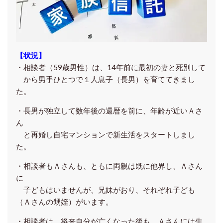
【状況】
・相談者（59歳男性）は、14年前に最初の妻と死別して
から男手ひとつで１人息子（長男）を育ててきまし
た。
・長男が独立して数年後の還暦を前に、年齢が近いＡさ
ん
と再婚し自宅マンションで新生活をスタートしまし
た。
・相談者もＡさんも、ともに
両親は既に他界し、Ａさん
に
子どもはいませんが、
兄妹がおり、それぞれ子ども
（Ａさんの甥姪）がい
ます。
・相談者は、将来自分が亡くなった後も、Ａさんには生