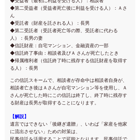
◆受益者（最初に利益を受ける人）：相談者
◆第二受益者（受益者死亡後に利益を受ける人）：Ａさ
ん
◆受託者（財産を託される人）：長男
◆第二受託者（受託者死亡等の際、受託者に代わる
人）：長男の妻
◆信託財産：自宅マンション、金融資産の一部
◆信託終了事由：相談者及びＡ さんが死亡したとき
◆帰属権利者（信託終了時に残存する信託財産を取得す
る人）：長男
この信託スキームで、相談者が存命中は相談者自身が、
相談者亡き後はＡさんが自宅マンション等を使用し、Ａ
さんが死亡した時にこの信託は終了し、終了時に残存す
る財産は長男が取得することになります。
【解説】
遺言ではできない「後継ぎ遺贈」、いわば「家産を他家
に流出させない」ための対策は、
民事信託を活用することで可能となります。民事信託で