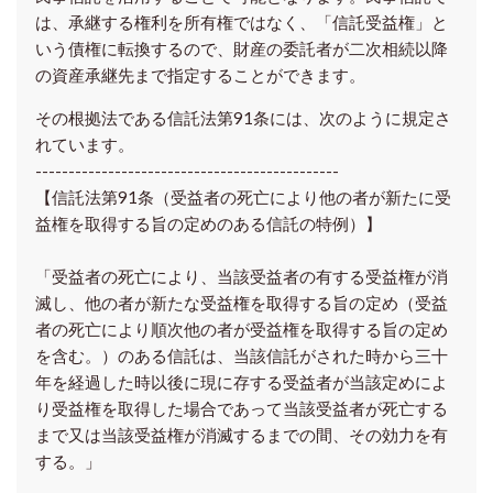
は、承継する権利を所有権ではなく、「信託受益権」と
いう債権に転換するので、財産の委託者が二次相続以降
の資産承継先まで指定することができます。
その根拠法である信託法第91条には、次のように規定さ
れています。
----------------------------------------------
【信託法第91条（受益者の死亡により他の者が新たに受
益権を取得する旨の定めのある信託の特例）】
「受益者の死亡により、当該受益者の有する受益権が消
滅し、他の者が新たな受益権を取得する旨の定め（受益
者の死亡により順次他の者が受益権を取得する旨の定め
を含む。）のある信託は、当該信託がされた時から三十
年を経過した時以後に現に存する受益者が当該定めによ
り受益権を取得した場合であって当該受益者が死亡する
まで又は当該受益権が消滅するまでの間、その効力を有
する。」