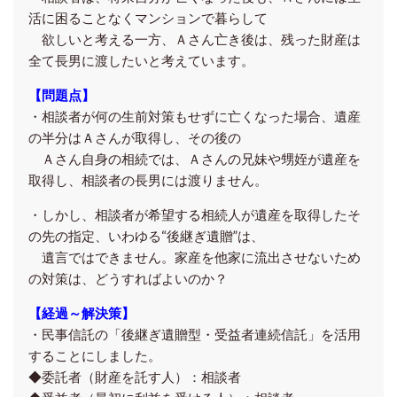
活に困ることなくマンションで暮らして
欲しいと考える一方、Ａさん亡き後は、残った財産は
全て長男に渡したいと考えています。
【問題点】
・相談者が何の生前対策もせずに亡くなった場合、遺産
の半分はＡさんが取得し、その後の
Ａさん自身の相続では、Ａさんの兄妹や甥姪が遺産を
取得し、相談者の長男には渡りません。
・しかし、相談者が希望する
相続人が遺産を取得したそ
の先の指定、
いわゆ
る“後継ぎ遺贈”は、
遺言
ではできません。家産を他家に流出させないため
の対策は、どうすればよいのか？
【経過～解決策】
・民事信託の「後継ぎ遺贈型・受益者連続信託」を活用
することにしました。
◆委託者（財産を託す人）：相談者