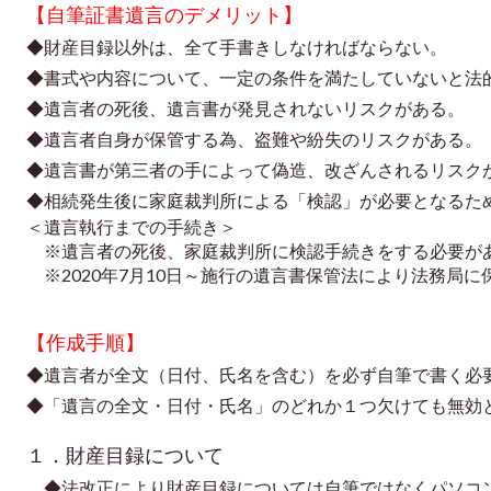
【自筆証書遺言のデメリット】
◆財産目録以外は、全て手書きしなければならない。
◆
書式や内容について、一定の条件を満たしていないと法
◆
遺言者の死後、遺言書が発見されないリスクがある。
◆
遺言者自身が保管する為、盗難や紛失のリスクがある。
◆
遺言書が第三者の手によって偽造、改ざんされるリスク
◆
相続発生後に家庭裁判所による「検認」が必要となるた
＜遺言執行までの手続き＞
※遺言者の死後、家庭裁判所に検認手続きをする必要が
※2020年7月10日～施行の遺言書保管法により法務局
【作成手順】
◆遺言者が全文（日付、氏名を含む）を必ず自筆で書く必
◆「遺言の全文・日付・氏名」のどれか１つ欠けても無効
１．財産目録について
◆
法改正により財産目録については自筆ではなくパソコ