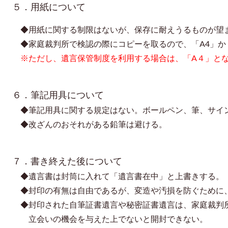
５．用紙について
◆
用紙に関する制限はないが、保存に耐えうるものが望
◆
家庭裁判所で検認の際にコピーを取るので、「A4」か
※ただし、遺言保管制度を利用する場合は、「A４」と
６．筆記用具について
◆
筆記用具に関する規定はない。ボールペン、筆、サイ
◆
改ざんのおそれがある鉛筆は避ける。
７．書き終えた後について
◆
遺言書は封筒に入れて「遺言書在中」と上書きする。
◆
封印の有無は自由であるが、変造や汚損を防ぐために
◆
封印された自筆証書遺言や秘密証書遺言は、家庭裁判
立会いの機会を与えた上でないと開封できない。