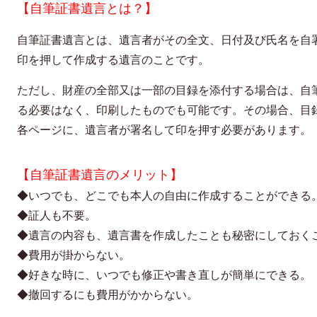
【自筆証書遺言とは？】
自筆証書遺言とは、遺言者がその全文、日付及び氏名を自
印を押して作成する遺言のことです。
ただし、財産の全部又は一部の目録を添付する場合は、自
る必要はなく、印刷したものでも可能です。
その
場合、目
各ページに、遺言者が署名して印を押す必要があります
。
【自筆証書遺言のメリット】
◆
いつでも、どこでも本人の自由に作成することができる
◆
証人も不要。
◆
遺言の内容も、遺言書を作成したことも秘密にしておく
◆
費用が掛からない。
◆
好きな時に、いつでも修正や書き直しが簡単にできる。
◆
撤回するにも費用がかからない。