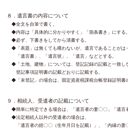
８．遺言書の内容について
◆
全文を自筆で書く。
◆
内容は「具体的に分かりやすく」「箇条書き」にする
◆
必ず、下書きをしてから清書する。
◆「表題」は無くても構わないが、遺言であることがは
「遺言書」、「遺言状」、「遺言」などとする。
◆
「土地、建物」については、登記記録の記載と一致し
登記事項証明書の記載どおりに記載する。
◆
「未登記」の場合は、固定資産税課税台帳登録証明書
９．相続人、受遺者の記載について
◆
簡単に特定できる場合は、「遺言者の妻〇〇」「遺言
◆
法定相続人以外の受遺者の場合は、
「遺言者の姪〇〇（生年月日を記載）」、「内縁の妻〇