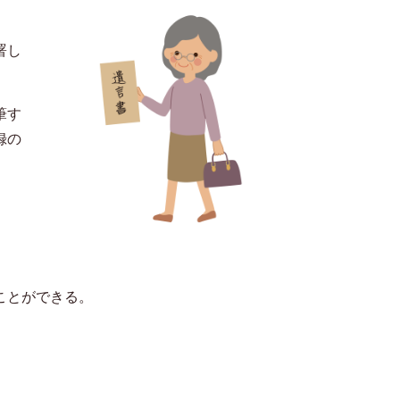
署し
筆す
録の
。
ことができる。