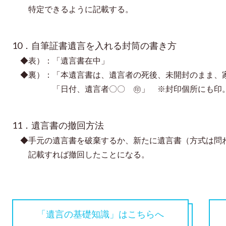
特定できるように記載する。
10．自筆証書遺言を入れる封筒の書き方
◆
表）：「遺言書在中」
◆
裏）：「本遺言書は、遺言者の死後、未開封のまま、
「日付、遺言者〇〇 ㊞」 ※
封印個所にも印
11．遺言書の撤回方法
◆
手元の遺言書を破棄するか、新たに遺言書（方式は問
記載すれば撤回したことになる。
「遺言の基礎知識」はこちらへ