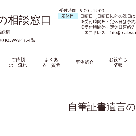
受付時間
9:00～19:00
”の相談窓口
定休日
日曜日（日曜日以外の祝日は
※受付時間外・定休日は予約
※受付時間外・定休日連絡先（09
務総研
✉アドレス info@realestate-
0 KOWAビル4階
ご依頼
よくあ
お役立ち
事例紹介
の 流れ
る 質問
情報
自筆証書遺言の