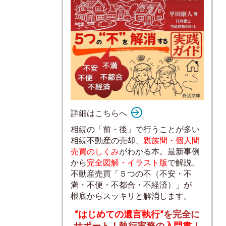
詳細はこちらへ
相続の「前・後」で行うことが多い
相続不動産の売却、
親族間・個人間
売買のしくみ
がわかる本。最新事例
から
完全図解・イラスト版
で解説。
不動産売買「５つの不（不安・不
満・不便・不都合・不経済）」が
根底からスッキリと解消します。
“はじめての遺言執行”
を完全に
サポート！執行実務の
入門書
！