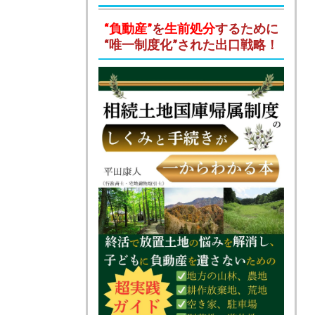
“負動産”
を
生前処分
するために
“唯一制度化”された出口戦略！