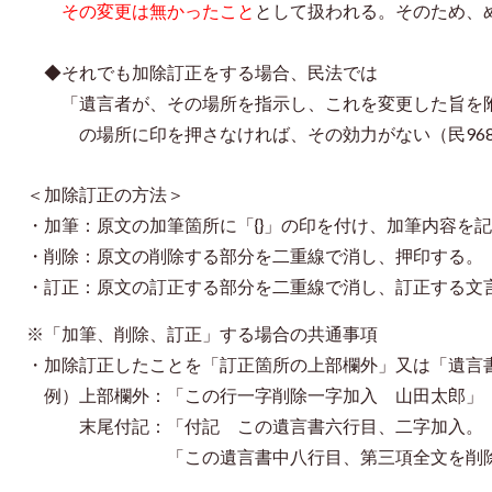
その変更は無かったこと
として扱われる。
そのため、
◆それでも加除訂正をする場合、民法では
「遺言者が、その場所を指示し、これを変更した旨を附
の場所に印を押さなければ、その効力がない（民968
＜加除訂正の方法＞
・加筆：原文の加筆箇所に「{}」の印を付け、加筆内容を
・削除：原文の削除する部分を二重線で消し、押印する。
・
訂正：原文の訂正する部分を二重線で消し、訂正する文
※「加筆、削除、訂正」する場合の共通事項
・加除訂正したことを「訂正箇所の上部欄外」又は「遺言
例）上部欄外：「この行一字削除一字加入 山田太郎」
末尾付記：「付記 この遺言書六行目、二字加入。
「この遺言書中八行目、第三項全文を削除す