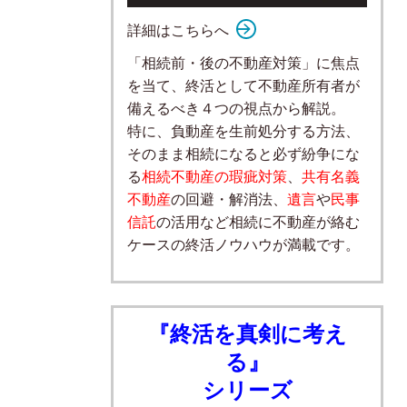
詳細はこちらへ
「相続前・後の不動産対策」に焦点
を当て、終活として不動産所有者が
備えるべき４つの視点から解説。
特に、負動産を生前処分する方法、
そのまま相続になると必ず紛争にな
る
相続不動産の瑕疵対策
、
共有名義
不動産
の回避・解消法、
遺言
や
民事
信託
の活用など相続に不動産が絡む
ケースの終活ノウハウが満載です。
『終活を真剣に考え
る』
シリーズ