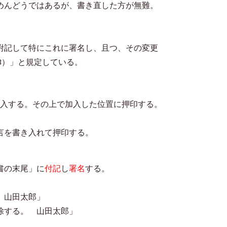
めんどうではあるが、書き直した方が無難
。
記して特にこれに署名し、且つ、その変更
）」と規定している。
記入する。その上で加入した位置に押印する。
言を書き入れて
押印する。
書の末尾」に
付記
し
署名
する。
 山田太郎」
る。 山田太郎」