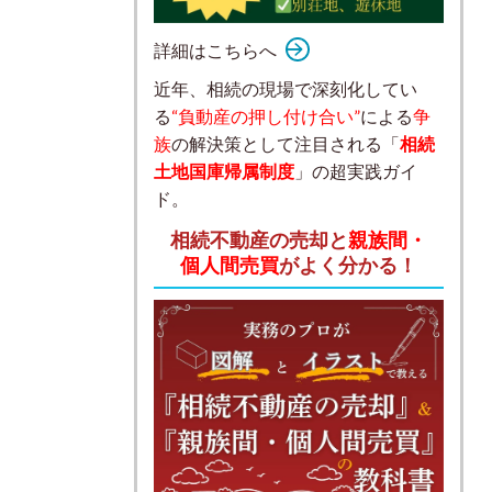
詳細はこちらへ
近年、相続の現場で深刻化してい
る
“負動産の押し付け合い”
による
争
族
の解決策として注目される「
相続
土地国庫帰属制度
」の超実践ガイ
ド。
相続不動産の売却と
親族間・
個人間売買
がよく分かる！